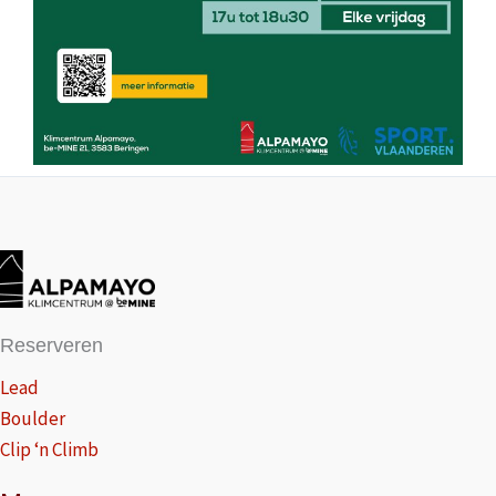
Reserveren
Lead
Boulder
Clip ‘n Climb