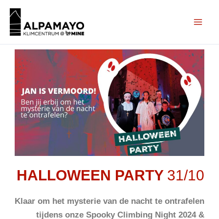
Ga
naar
de
inhoud
HALLOWEEN PARTY
31/10
Klaar om het mysterie van de nacht te ontrafelen
tijdens onze Spooky Climbing Night 2024 &